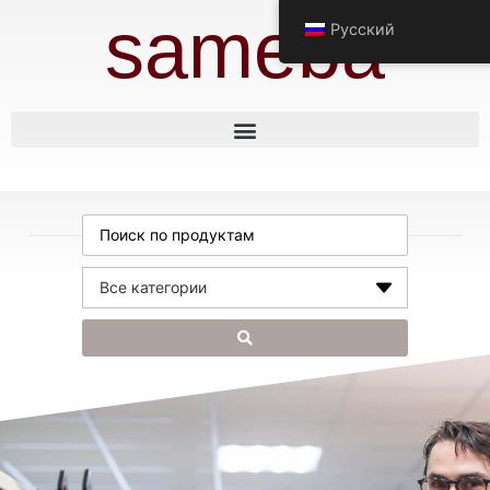
sameba
Русский