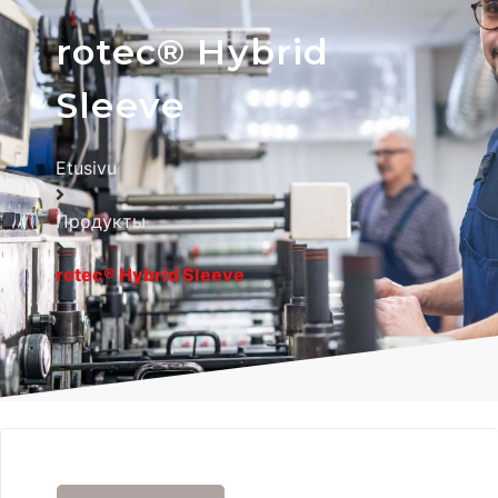
rotec® Hybrid
Sleeve
Etusivu
Продукты
rotec® Hybrid Sleeve