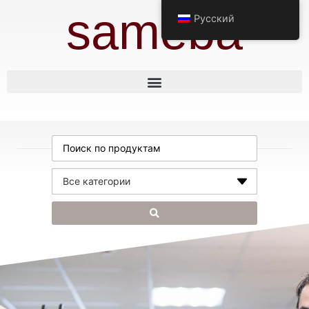
sameba
Русский