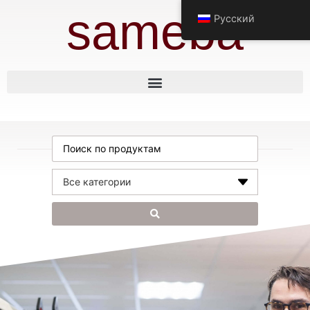
sameba
Русский