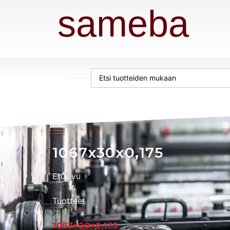
sameba
1067x30x0,175
Etusivu
Tuotteet
1067x30x0,175