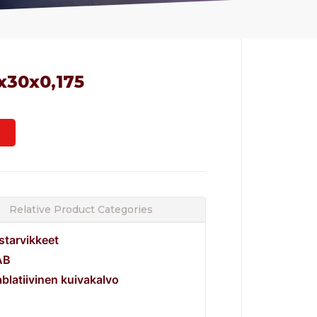
x30x0,175
Relative Product Categories
starvikkeet
AB
ablatiivinen kuivakalvo