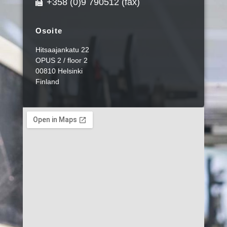
+358 (0)9 790512 (fax)
Osoite
Hitsaajankatu 22
OPUS 2 / floor 2
00810 Helsinki
Finland