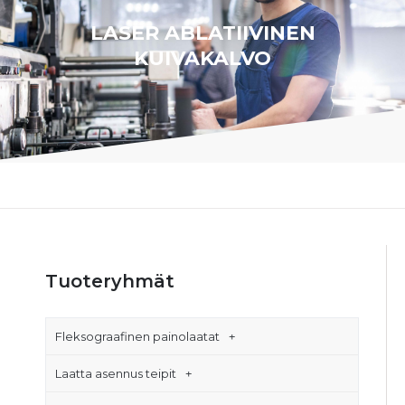
LASER ABLATIIVINEN
KUIVAKALVO
Tuoteryhmät
Fleksograafinen painolaatat
Laatta asennus teipit