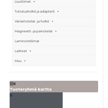
Liuottimet
Tulostusholkit ja adapterit
Värisiirtotelat -ja holkit
Magneetti -ja painotelat
Laminointiliimat
Laitteet
Muu
Tuoteryhmä kartta