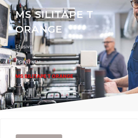
MS SILITAPE T
ORANGE
Etusivu
Продукты
MS SILITAPE T ORANGE