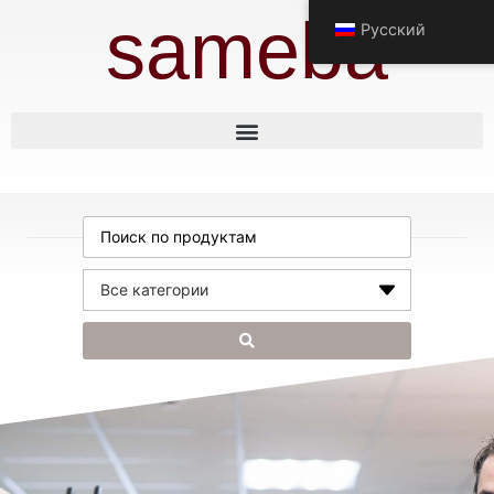
sameba
Русский