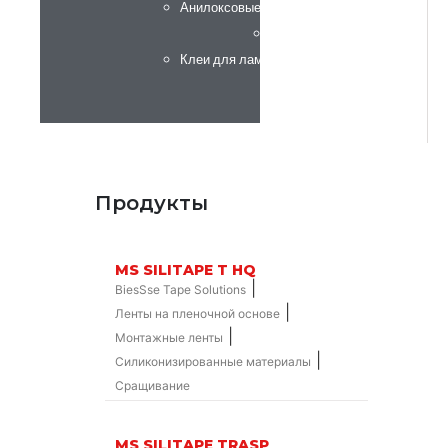
Анилоксовые валы и адаптеры
Simec Group
Клеи для ламинации
Продукты
MS SILITAPE T HQ
|
BiesSse Tape Solutions
|
Ленты на пленочной основе
|
Монтажные ленты
|
Силиконизированные материалы
Сращивание
MS SILITAPE TRASP