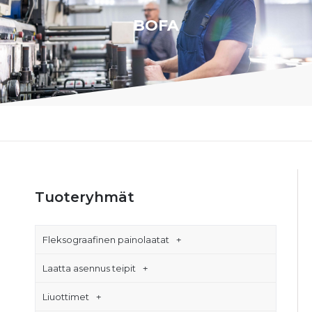
BOFA
Tuoteryhmät
Fleksograafinen painolaatat
Laatta asennus teipit
Liuottimet