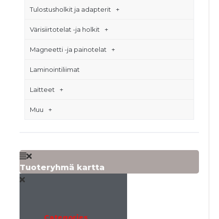
Tulostusholkit ja adapterit
Värisiirtotelat -ja holkit
Magneetti -ja painotelat
Laminointiliimat
Laitteet
Muu
Tuoteryhmä kartta
Categories