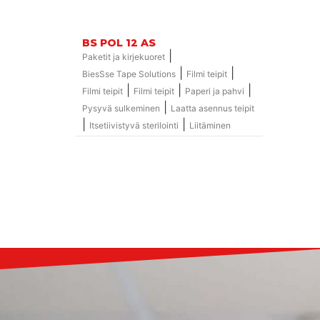
BS POL 12 AS
|
Paketit ja kirjekuoret
|
|
BiesSse Tape Solutions
Filmi teipit
|
|
|
Filmi teipit
Filmi teipit
Paperi ja pahvi
|
Pysyvä sulkeminen
Laatta asennus teipit
|
|
Itsetiivistyvä sterilointi
Liitäminen