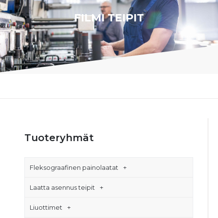
FILMI TEIPIT
Tuoteryhmät
Fleksograafinen painolaatat
Laatta asennus teipit
Liuottimet