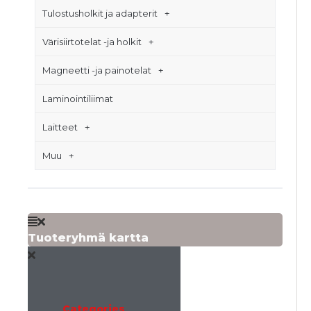
Tulostusholkit ja adapterit
Värisiirtotelat -ja holkit
Magneetti -ja painotelat
Laminointiliimat
Laitteet
Muu
Tuoteryhmä kartta
Categories