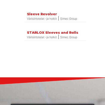
Sleeve Revolver
|
Värisiirtotelat -ja holkit
Simec Group
STARLOX Sleeves and Rolls
|
Värisiirtotelat -ja holkit
Simec Group