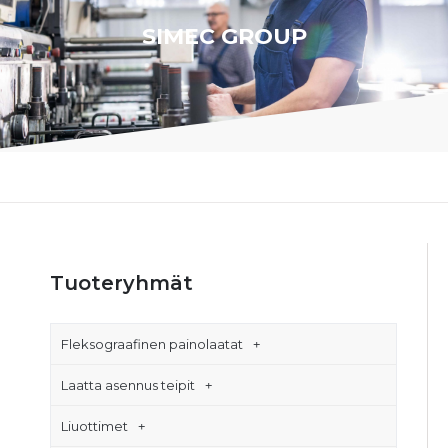
SIMEC GROUP
Tuoteryhmät
Fleksograafinen painolaatat
Laatta asennus teipit
Liuottimet