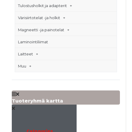
Tulostusholkit ja adapterit
Värisiirtotelat -ja holkit
Magneetti -ja painotelat
Laminointiliimat
Laitteet
Muu
Tuoteryhmä kartta
Categories