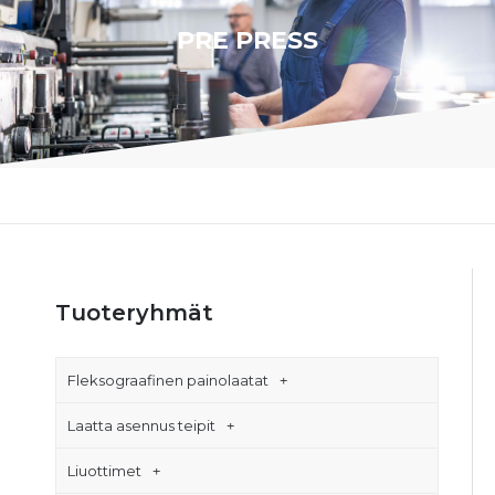
PRE PRESS
Tuoteryhmät
Fleksograafinen painolaatat
Laatta asennus teipit
Liuottimet