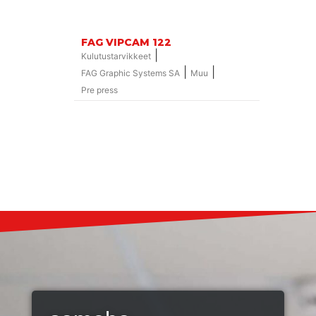
FAG VIPCAM 122
|
Kulutustarvikkeet
|
|
FAG Graphic Systems SA
Muu
Pre press