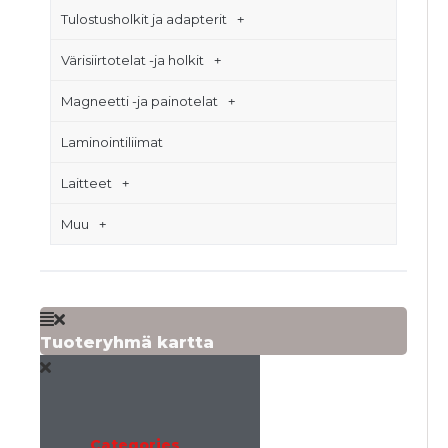
Tulostusholkit ja adapterit
Värisiirtotelat -ja holkit
Magneetti -ja painotelat
Laminointiliimat
Laitteet
Muu
Tuoteryhmä kartta
Categories