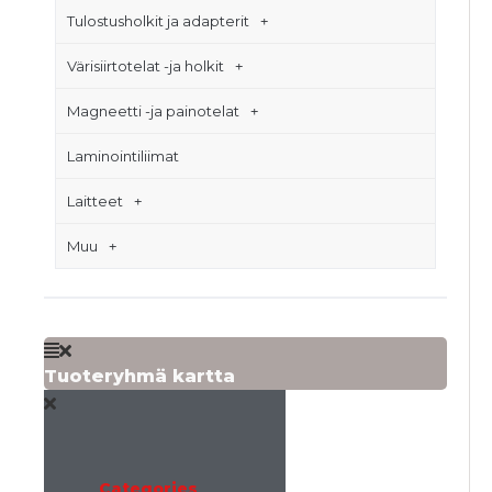
Tulostusholkit ja adapterit
Värisiirtotelat -ja holkit
Magneetti -ja painotelat
Laminointiliimat
Laitteet
Muu
Tuoteryhmä kartta
Categories