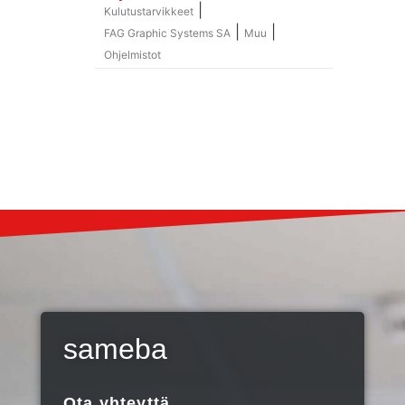
|
Kulutustarvikkeet
|
|
FAG Graphic Systems SA
Muu
Ohjelmistot
sameba
Ota yhteyttä