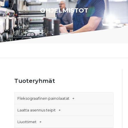
OHJELMISTOT
Tuoteryhmät
Fleksograafinen painolaatat
Laatta asennus teipit
Liuottimet