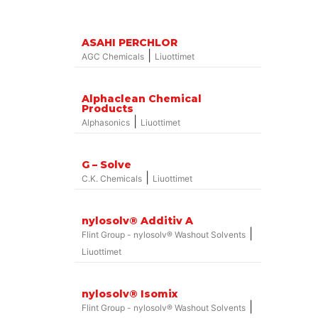
ASAHI PERCHLOR
|
AGC Chemicals
Liuottimet
Alphaclеan Chemical
Products
|
Alphasonics
Liuottimet
G – Solve
|
C.K. Chemicals
Liuottimet
nylosolv® Additiv A
|
Flint Group - nylosolv® Washout Solvents
Liuottimet
nylosolv® Isomix
|
Flint Group - nylosolv® Washout Solvents