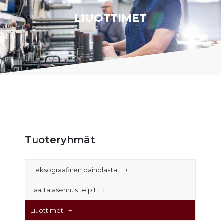
LIUOTTIMET
Tuoteryhmät
Fleksograafinen painolaatat
Laatta asennus teipit
Liuottimet