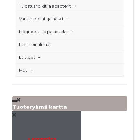
Tulostusholkit ja adapterit
Värisiirtotelat -ja holkit
Magneetti -ja painotelat
Laminointiliimat
Laitteet
Muu
Tuoteryhmä kartta
Categories