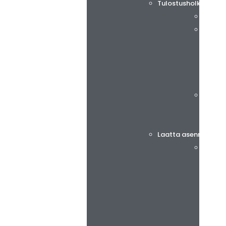
Tulostusholkit ja ad
Tech S
rotec®
Böttch
Laatta asennus teipi
BiesSs