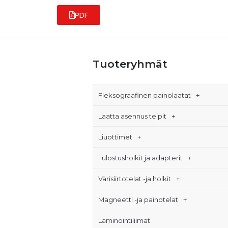
PDF
Tuoteryhmät
Fleksograafinen painolaatat
Laatta asennus teipit
Liuottimet
Tulostusholkit ja adapterit
Värisiirtotelat -ja holkit
Magneetti -ja painotelat
Laminointiliimat