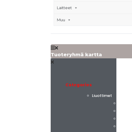
Laitteet
Muu
Tuoteryhmä kartta
Categories
Liuottimet
Flint 
C.K. C
Alphas
AGC C