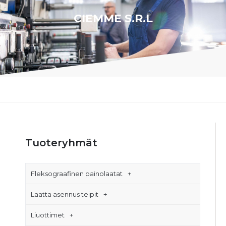
CIEMME S.R.L
Tuoteryhmät
Fleksograafinen painolaatat
Laatta asennus teipit
Liuottimet