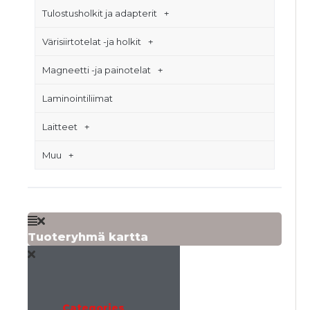
Tulostusholkit ja adapterit
Värisiirtotelat -ja holkit
Magneetti -ja painotelat
Laminointiliimat
Laitteet
Muu
Tuoteryhmä kartta
Categories