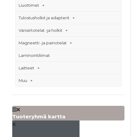
Liuottimet
Tulostusholkit ja adapterit
Värisiirtotelat -ja holkit
Magneetti -ja painotelat
Laminointiliimat
Laitteet
Muu
Tuoteryhmä kartta