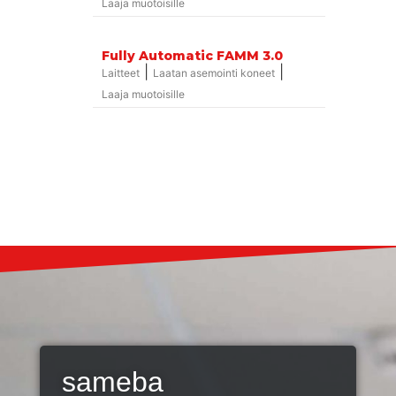
Laaja muotoisille
Fully Automatic FAMM 3.0
|
|
Laitteet
Laatan asemointi koneet
Laaja muotoisille
sameba