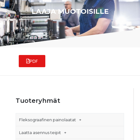
LAAJA MUOTOISILLE
PDF
Tuoteryhmät
Fleksograafinen painolaatat
Laatta asennus teipit